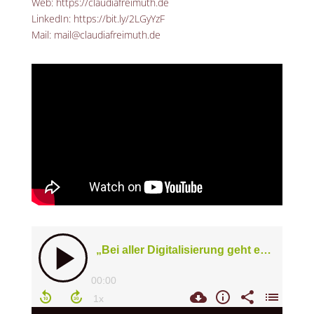
Web: https://claudiafreimuth.de
LinkedIn: https://bit.ly/2LGyYzF
Mail: mail@claudiafreimuth.de