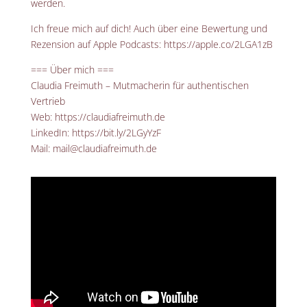
werden.
Ich freue mich auf dich! Auch über eine Bewertung und
Rezension auf Apple Podcasts: https://apple.co/2LGA1zB
=== Über mich ===
Claudia Freimuth – Mutmacherin für authentischen
Vertrieb
Web: https://claudiafreimuth.de
LinkedIn: https://bit.ly/2LGyYzF
Mail: mail@claudiafreimuth.de