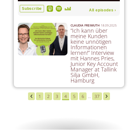
CLAUDIA FREIMUTH
18.09.2025
“Ich kann über
meine Kunden
keine unnötigen
Informationen
lernen!” Interview
mit Hannes Pries,
Junior Key Account
Manager at Tallink
Silja GmbH,
Hamburg
1
2
3
4
5
6
…
37