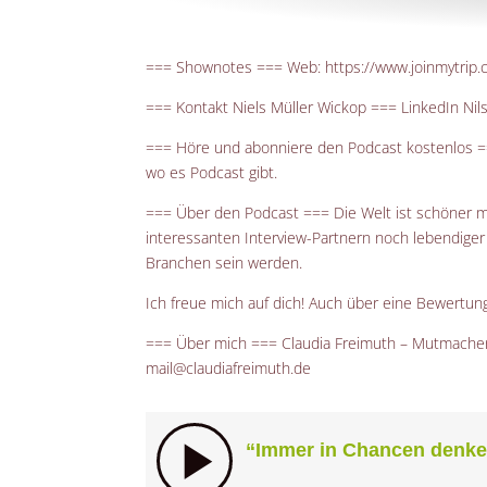
=== Shownotes === Web:
https://www.joinmytrip
=== Kontakt Niels Müller Wickop === LinkedIn Nil
=== Höre und abonniere den Podcast kostenlos 
wo es Podcast gibt.
=== Über den Podcast === Die Welt ist schöner m
interessanten Interview-Partnern noch lebendiger
Branchen sein werden.
Ich freue mich auf dich! Auch über eine Bewertu
=== Über mich === Claudia Freimuth – Mutmacher
mail@claudiafreimuth.de