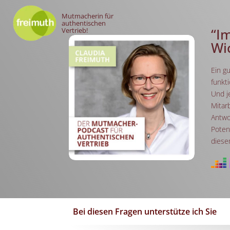
Mutmacherin für
authentischen
“I
Vertrieb!
Wi
Ein g
funkt
Und je
Mitar
Antwo
Poten
diese
Bei diesen Fragen unterstütze ich Sie